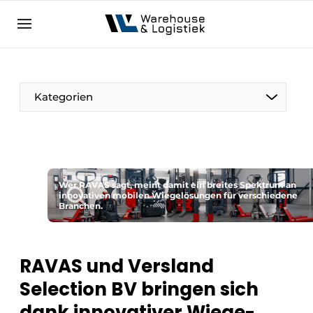
DE
warehouselogistiek.eu
NL
EN
DE
Kategorien
Wer RAVAS sagt, meint damit ein breites Spektrum an
innovativen mobilen Wiegelösungen für verschiedene
Branchen.
RAVAS und Versland
Selection BV bringen sich
dank innovativer Wiege-