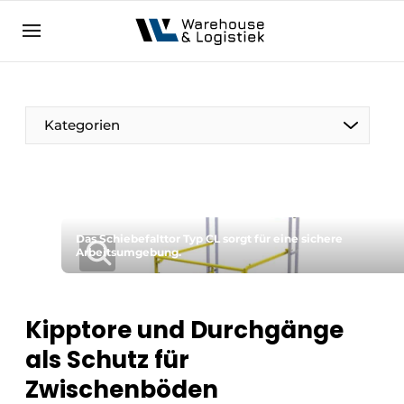
DE
warehouselogistiek.eu
NL
EN
DE
Kategorien
Das Schiebefalttor Typ CL sorgt für eine sichere
Arbeitsumgebung.
Kipptore und Durchgänge
als Schutz für
Zwischenböden