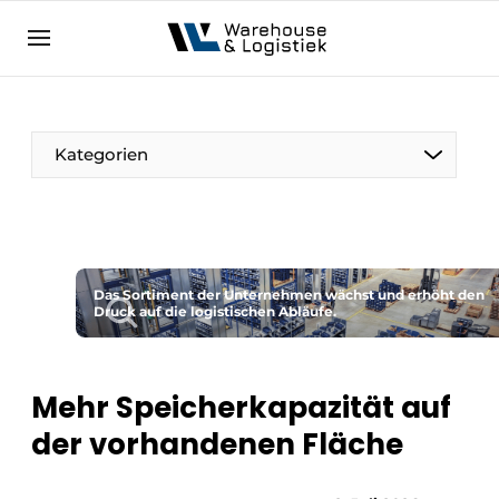
DE
warehouselogistiek.eu
NL
EN
DE
Kategorien
Das Sortiment der Unternehmen wächst und erhöht den
Druck auf die logistischen Abläufe.
Mehr Speicherkapazität auf
der vorhandenen Fläche