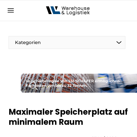
DE
warehouselogistiek.eu
NL
EN
DE
Kategorien
Verschieberegale von SSI SCHÄFER ermöglichen
Fachlasten von bis zu 32 Tonnen.
Maximaler Speicherplatz auf
minimalem Raum