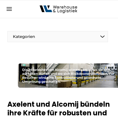
DE
warehouselogistiek.eu
NL
EN
DE
Kategorien
Die Mitarbeiter von Alcomij wissen genau, wo sie sich
aufhalten dürfen und wo sich Risikozonen befinden. Für
Besucher wird eine kontrollierte und geordnete
Umgebung geschaffen.
Axelent und Alcomij bündeln
ihre Kräfte für robusten und