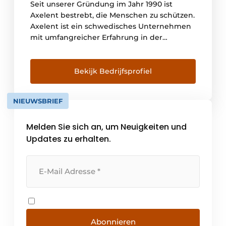
Seit unserer Gründung im Jahr 1990 ist
Axelent bestrebt, die Menschen zu schützen.
Axelent ist ein schwedisches Unternehmen
mit umfangreicher Erfahrung in der
Herstellung von Gitterwandsystemen für
Sicherheits- und Trennsysteme in Industrie,
Lager und Bauwesen. Axelent bietet ein
Bekijk Bedrijfsprofiel
komplettes Sicherheitskonzept für
Maschinen, Bauarbeiten, Lager und
NIEUWSBRIEF
Kabeltrassen. Der Hauptsitz von Axelent
befindet sich in der [...]
Melden Sie sich an, um Neuigkeiten und
Updates zu erhalten.
Abonnieren