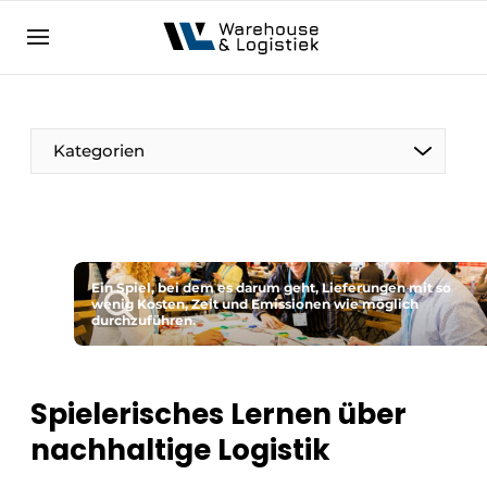
DE
warehouselogistiek.eu
NL
EN
DE
Kategorien
Ein Spiel, bei dem es darum geht, Lieferungen mit so
wenig Kosten, Zeit und Emissionen wie möglich
durchzuführen.
Spielerisches Lernen über
nachhaltige Logistik