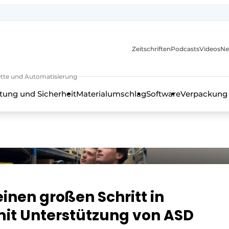
Zeitschriften
Podcasts
Videos
Ne
rkette und Automatisierung
tung und Sicherheit
Materialumschlag
Software
Verpackung
inen großen Schritt in
 mit Unterstützung von ASD