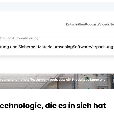
Zeitschriften
Podcasts
Videos
Ne
rkette und Automatisierung
tung und Sicherheit
Materialumschlag
Software
Verpackung
reundliche Rohstoffe, sondern auch, dass ein Produkt so lange wie
hnologie, die es in sich hat