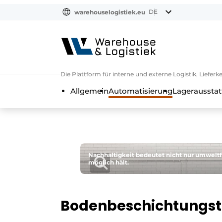
DE
warehouselogistiek.eu
NL
EN
DE
Die Plattform für interne und externe Logistik, Liefe
Allgemein
Automatisierung
Lagerausstat
Nachhaltigkeit bedeutet nicht nur umweltf
möglich hält.
Bodenbeschichtungstec