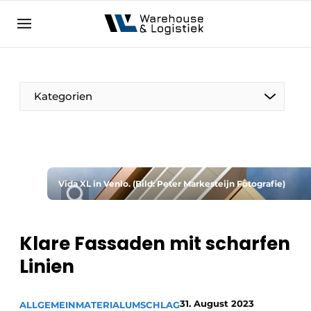
DE
warehouselogistiek.eu
NL
EN
DE
Kategorien
Vida XL in Venlo. (Bild: Peter Markesteijn Fotografie)
Klare Fassaden mit scharfen
Linien
31. August 2023
ALLGEMEIN
MATERIALUMSCHLAG