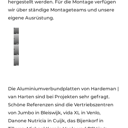
hergestellt werden. Für die Montage verfügen
wir über ständige Montageteams und unsere
eigene Ausrüstung.
Michael
Kors
Danone
in
Nutricia
Venlo.
Jarola
in
(Bild:
in
Cuijk.
Peter
Nippon
Coevorden.
Markesteijn
in
Photography)
Hoofddorp.
Die Aluminiumverbundplatten von Hardeman |
van Harten sind bei Projekten sehr gefragt.
Schöne Referenzen sind die Vertriebszentren
von Jumbo in Bleiswijk, vida XL in Venlo,
Danone Nutricia in Cuijk, das Bijenkorf in