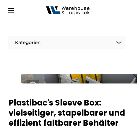
DE
warehouselogistiek.eu
NL
EN
DE
Kategorien
Plastibac's Sleeve Box:
vielseitiger, stapelbarer und
effizient faltbarer Behälter