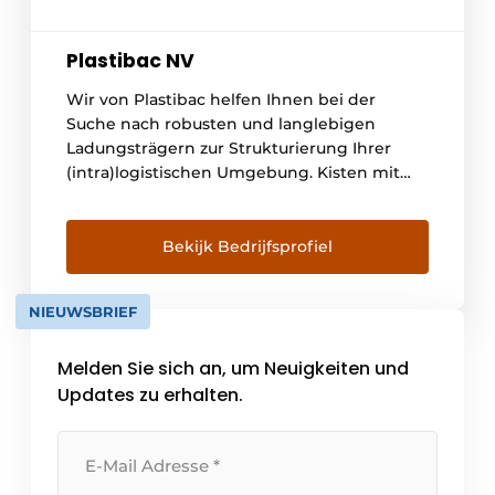
Plastibac NV
Wir von Plastibac helfen Ihnen bei der
Suche nach robusten und langlebigen
Ladungsträgern zur Strukturierung Ihrer
(intra)logistischen Umgebung. Kisten mit
Extraservice Wir bieten ein starkes
Sortiment an nachhaltigen Kunststoffkisten
und -behältern, sowohl aus
Bekijk Bedrijfsprofiel
lebensmittelechten als auch aus recycelten
Materialien. Und wir fügen gerne zusätzliche
NIEUWSBRIEF
Dienstleistungen hinzu. Sie können zum
Beispiel [...]
Melden Sie sich an, um Neuigkeiten und
Updates zu erhalten.