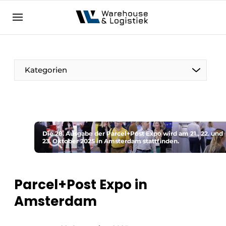
DE
warehouselogistiek.eu
NL
EN
DE
Kategorien
Die 28. Ausgabe der Parcel+Post Expo wird am 21., 22. und
23. Oktober 2025 in Amsterdam stattfinden.
Parcel+Post Expo in
Amsterdam