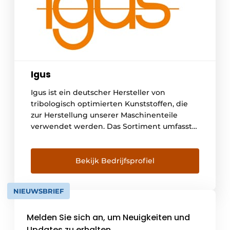
Igus
Igus ist ein deutscher Hersteller von
tribologisch optimierten Kunststoffen, die
zur Herstellung unserer Maschinenteile
verwendet werden. Das Sortiment umfasst
Gleitlager, Linearführungen, Kabelbahnen
und Kabel, sogenannte Motion Plastics. In
Belgien beliefern wir mehr als 3.000 Kunden,
Bekijk Bedrijfsprofiel
die in den unterschiedlichsten Branchen
tätig sind. Mit den Online-Tools, die Sie auf
NIEUWSBRIEF
[...]
Melden Sie sich an, um Neuigkeiten und
Updates zu erhalten.