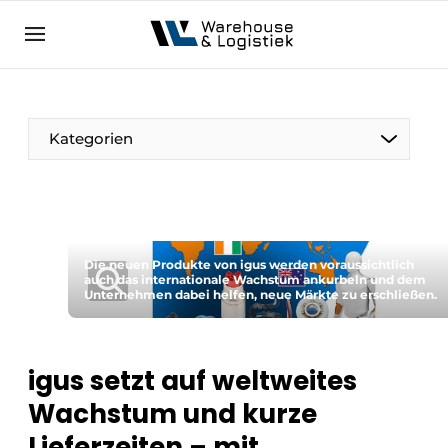
DE
warehouselogistiek.eu
NL
EN
DE
Kategorien
Die neuen Produkte von igus werden voraussichtlich
auch das internationale Wachstum ankurbeln und dem
Unternehmen dabei helfen, neue Märkte zu erschließen.
igus setzt auf weltweites
Wachstum und kurze
Lieferzeiten – mit