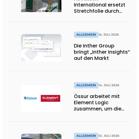
International ersetzt
Stretchfolie durch
wiederverwendbare
Palettenwickel von
return2sender
ALLGEMEIN
16. JULI 2026
Die Inther Group
bringt „Inther Insights“
auf den Markt
ALLGEMEIN
14. JULI 2026
Össur arbeitet mit
Element Logic
zusammen, um die
Logistik im
Gesundheitswesen in
den Niederlanden zu
unterstützen
ALLGEMEIN
10. JULI 2026