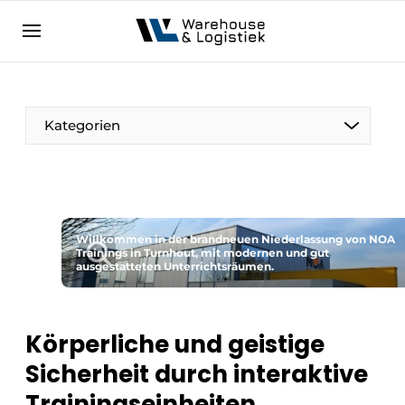
DE
warehouselogistiek.eu
NL
EN
DE
Kategorien
Willkommen in der brandneuen Niederlassung von NOA
Trainings in Turnhout, mit modernen und gut
ausgestatteten Unterrichtsräumen.
Körperliche und geistige
Sicherheit durch interaktive
Trainingseinheiten