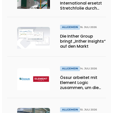
International ersetzt
Stretchfolie durch
wiederverwendbare
Palettenwickel von
return2sender
ALLGEMEIN
16. JULI 2026
Die Inther Group
bringt „Inther Insights“
auf den Markt
ALLGEMEIN
14. JULI 2026
Össur arbeitet mit
Element Logic
zusammen, um die
Logistik im
Gesundheitswesen in
den Niederlanden zu
unterstützen
ALLGEMEIN
10. JULI 2026