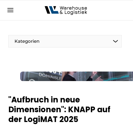
DE
warehouselogistiek.eu
NL
EN
DE
Kategorien
"Aufbruch in neue
Dimensionen": KNAPP auf
der LogiMAT 2025