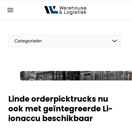
NL
warehouselogistiek.eu
NL
EN
DE
Categorieën
Linde orderpicktrucks nu
ook met geïntegreerde Li-
ionaccu beschikbaar