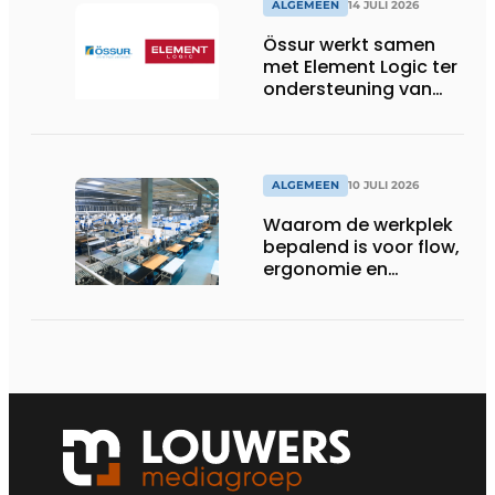
ALGEMEEN
14 JULI 2026
Össur werkt samen
met Element Logic ter
ondersteuning van
Healthcare-logistiek
in Nederland
ALGEMEEN
10 JULI 2026
Waarom de werkplek
bepalend is voor flow,
ergonomie en
productiviteit