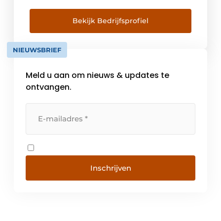
heftrucks, magazijntrucks,
magazijnstellingen, service en onderhoud
Bekijk Bedrijfsprofiel
zijn wij het grootste merk in Europa. Met
wereldwijd meer dan 18.000 collega’s en 40
NIEUWSBRIEF
verkoop- en serviceorganisaties wereldwijd
vormen […]
Meld u aan om nieuws & updates te
ontvangen.
Inschrijven