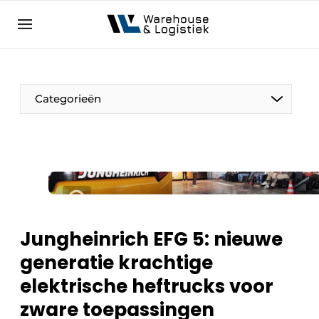
NL
warehouselogistiek.eu
NL
EN
DE
Categorieën
Jungheinrich EFG 5: nieuwe
generatie krachtige
elektrische heftrucks voor
zware toepassingen