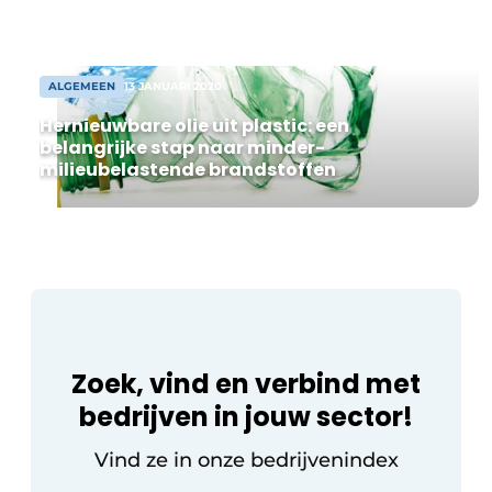
onderverdeeld in flexibele units vanaf
8.000 m² warehouse. Na
overeenstemming kan spoedig worden
gestart met de bouw […]
ALGEMEEN
13 JANUARI 2020
Hernieuwbare olie uit plastic: een
belangrijke stap naar minder-
milieubelastende brandstoffen
Zoek, vind en verbind met
bedrijven in jouw sector!
Vind ze in onze bedrijvenindex