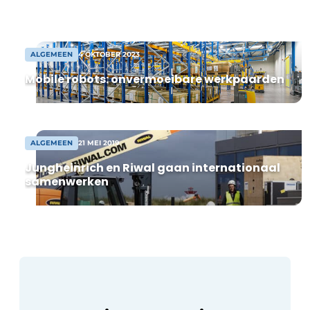
onderverdeeld in flexibele units vanaf
8.000 m² warehouse. Na
overeenstemming kan spoedig worden
gestart met de bouw […]
ALGEMEEN
4 OKTOBER 2023
Mobile robots: onvermoeibare werkpaarden
ALGEMEEN
21 MEI 2019
Jungheinrich en Riwal gaan internationaal
samenwerken