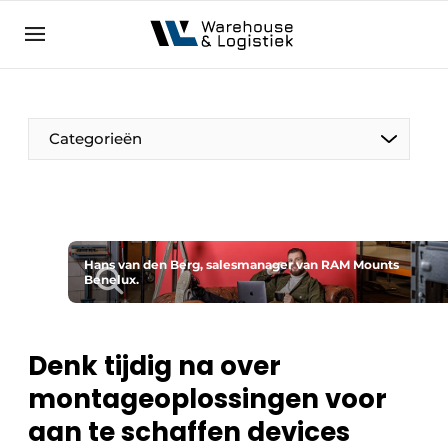
NL
warehouselogistiek.eu
NL
EN
DE
Categorieën
Hans van den Berg, salesmanager van RAM Mounts
Benelux.
Denk tijdig na over
montageoplossingen voor
aan te schaffen devices