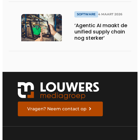
supplychainplanning
met Sightline
SOFTWARE
4 MAART 2026
‘Agentic AI maakt de
unified supply chain
nog sterker’
Vragen? Neem contact op