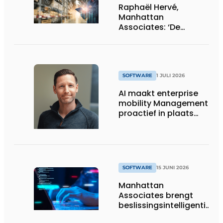
Raphaël Hervé,
Manhattan
Associates: ‘De
adoptiegraad van AI
en agents is
indrukwekkend hoog’
SOFTWARE
1 JULI 2026
AI maakt enterprise
mobility Management
proactief in plaats
van reactief
SOFTWARE
15 JUNI 2026
Manhattan
Associates brengt
beslissingsintelligentie
naar