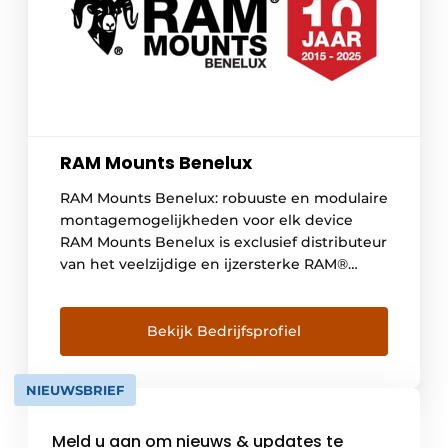
RAM Mounts Benelux
RAM Mounts Benelux: robuuste en modulaire
montagemogelijkheden voor elk device
RAM Mounts Benelux is exclusief distributeur
van het veelzijdige en ijzersterke RAM®
Mounts: een modulair montagesysteem voor
het veilig en ergonomisch bevestigen van
mobiele apparatuur. Onze oplossingen
Bekijk Bedrijfsprofiel
worden veelvuldig toegepast in magazijnen,
voertuigen, heftrucks en op werkplekken
NIEUWSBRIEF
waar betrouwbaarheid en flexibiliteit
essentieel zijn. Wij bieden […]
Meld u aan om nieuws & updates te