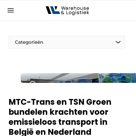
NL
warehouselogistiek.eu
NL
EN
DE
Categorieën
MTC-Trans en TSN Groen
bundelen krachten voor
emissieloos transport in
België en Nederland