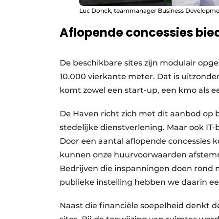
Luc Donck, teammanager Business Developmen
Aflopende concessies bie
De beschikbare sites zijn modulair opg
10.000 vierkante meter. Dat is uitzonder
komt zowel een start-up, een kmo als een
De Haven richt zich met dit aanbod op bed
stedelijke dienstverlening. Maar ook IT-b
Door een aantal aflopende concessies ko
kunnen onze huurvoorwaarden afstemm
Bedrijven die inspanningen doen rond mi
publieke instelling hebben we daarin een
Naast die financiële soepelheid denkt d