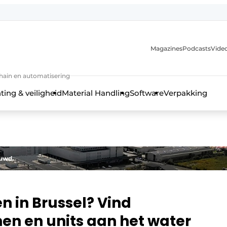
Magazines
Podcasts
Video
chain en automatisering
ting & veiligheid
Material Handling
Software
Verpakking
ouwd.
n in Brussel? Vind
en en units aan het water