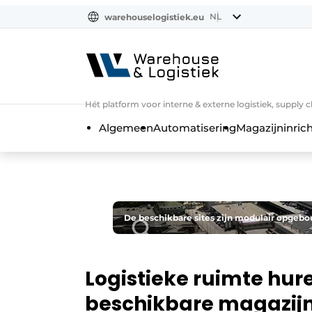
NL
warehouselogistiek.eu
NL
EN
DE
Hét platform voor interne & externe logistiek, supply 
Algemeen
Automatisering
Magazijninrich
De beschikbare sites zijn modulair opgeb
Logistieke ruimte hure
beschikbare magazijn