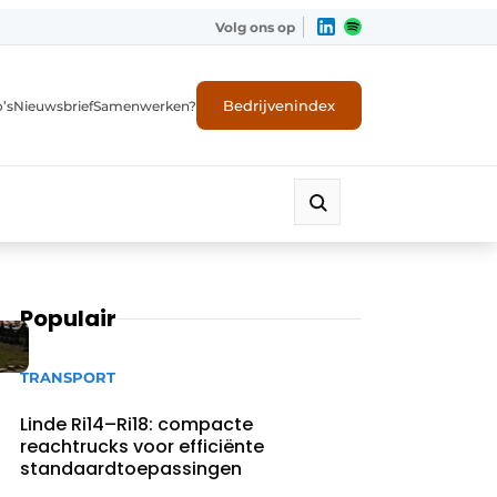
Volg ons op
Bedrijvenindex
’s
Nieuwsbrief
Samenwerken?
Populair
TRANSPORT
Linde Ri14–Ri18: compacte
reachtrucks voor efficiënte
standaardtoepassingen