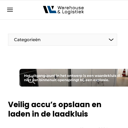
NL
warehouselogistiek.eu
NL
EN
DE
Categorieën
Het uitgangspunt in het ontwerp is een waardekluis die
niet van binnenuit openspringt bij een explosie.
Veilig accu’s opslaan en
laden in de laadkluis