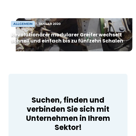
zwei Komplexen, die in flexible Einheiten
ab 8.000 m² Lagerfläche unterteilt sind.
Nach der Vereinbarung kann der Bau
bald beginnen [...]
ALLGEMEIN
7. JANUAR 2020
Revolutionärer modularer Greifer wechselt
schnell und einfach bis zu fünfzehn Schalen
Suchen, finden und
verbinden Sie sich mit
Unternehmen in Ihrem
Sektor!