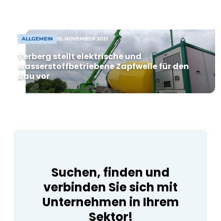
zwei Komplexen, die in flexible Einheiten
ab 8.000 m² Lagerfläche unterteilt sind.
Nach der Vereinbarung kann der Bau
bald beginnen [...]
ALLGEMEIN
15. NOVEMBER 2021
Terberg stellt elektrische und
wasserstoffbetriebene Zapfwelle für den
Bau vor
Suchen, finden und
verbinden Sie sich mit
Unternehmen in Ihrem
Sektor!