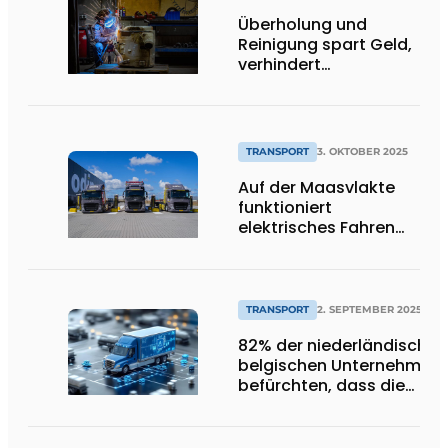
Überholung und
Reinigung spart Geld,
verhindert
Ausfallzeiten und ist
nachhaltig
TRANSPORT
3. OKTOBER 2025
Auf der Maasvlakte
funktioniert
elektrisches Fahren
einfach".
TRANSPORT
2. SEPTEMBER 2025
82% der niederländischen
belgischen Unternehmen
befürchten, dass die
Verkehrsmanagementsy
in den nächsten fünf Jah
nicht ausreichen werden