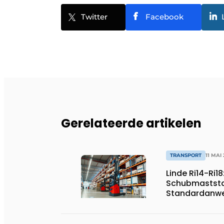
Twitter
Facebook
Gerelateerde artikelen
TRANSPORT
11 MAI
Linde Ri14-Ri1
Schubmaststap
Standardanw