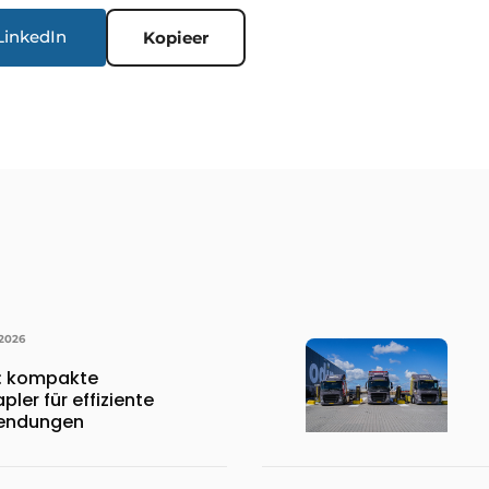
LinkedIn
Kopieer
 2026
8: kompakte
ler für effiziente
endungen