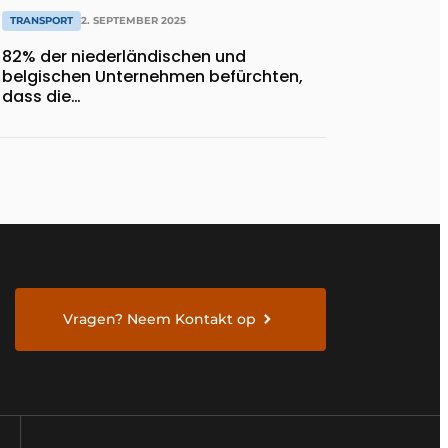
TRANSPORT
2. SEPTEMBER 2025
82% der niederländischen und
belgischen Unternehmen befürchten,
dass die
Verkehrsmanagementsysteme in den
nächsten fünf Jahren nicht ausreichen
werden
Vragen? Neem Kontakt op