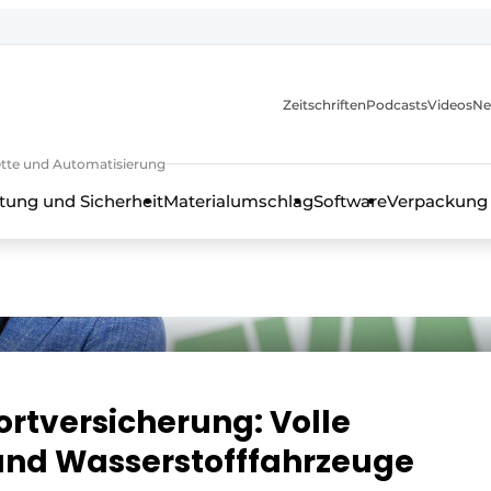
Zeitschriften
Podcasts
Videos
Ne
rkette und Automatisierung
tung und Sicherheit
Materialumschlag
Software
Verpackung
ortversicherung: Volle
 und Wasserstofffahrzeuge