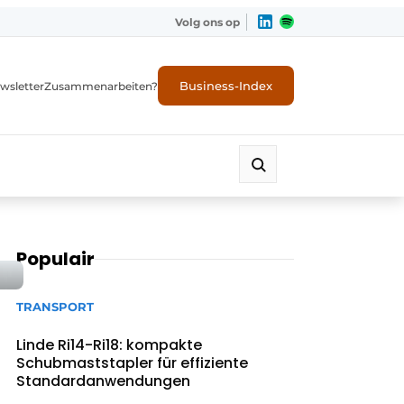
Volg ons op
Business-Index
wsletter
Zusammenarbeiten?
Populair
TRANSPORT
Linde Ri14-Ri18: kompakte
Schubmaststapler für effiziente
Standardanwendungen