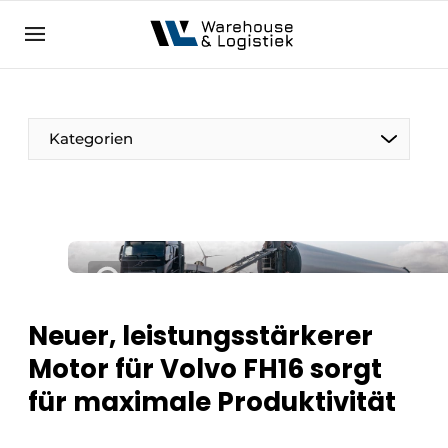
DE
warehouselogistiek.eu
NL
EN
DE
Kategorien
Neuer, leistungsstärkerer
Motor für Volvo FH16 sorgt
für maximale Produktivität