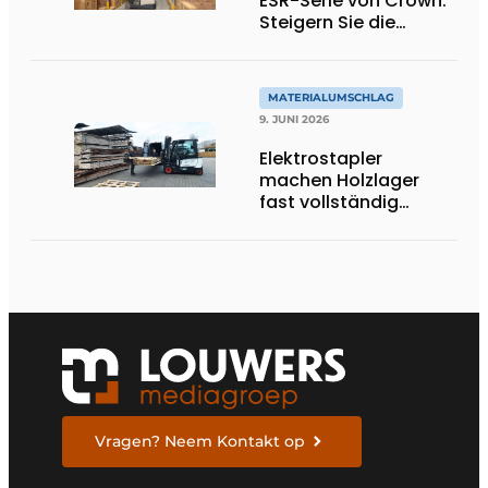
ESR-Serie von Crown:
Steigern Sie die
Produktivität in Ihrem
Lager
MATERIALUMSCHLAG
9. JUNI 2026
Elektrostapler
machen Holzlager
fast vollständig
autark
Vragen? Neem Kontakt op