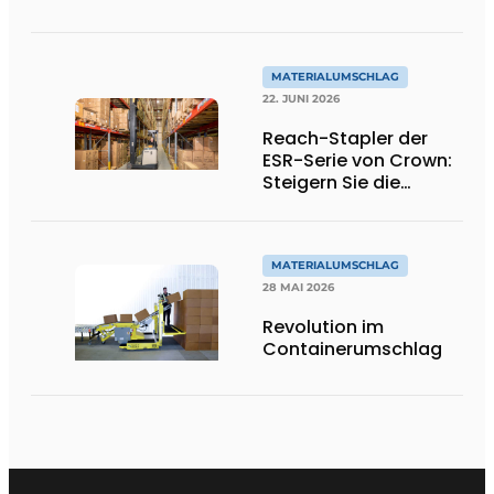
Wiege-
Gabelstaplergabeln
auf ein höheres
Niveau
MATERIALUMSCHLAG
22. JUNI 2026
Reach-Stapler der
ESR-Serie von Crown:
Steigern Sie die
Produktivität in Ihrem
Lager
MATERIALUMSCHLAG
28 MAI 2026
Revolution im
Containerumschlag