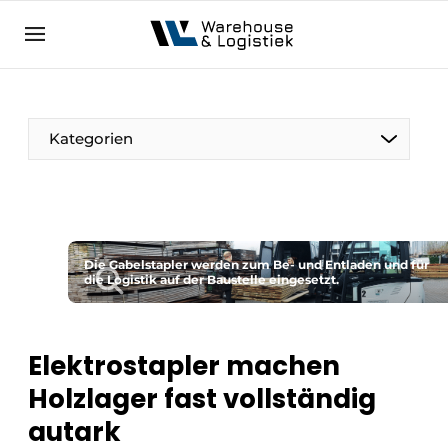
DE
warehouselogistiek.eu
NL
EN
DE
Kategorien
Die Gabelstapler werden zum Be- und Entladen und für
die Logistik auf der Baustelle eingesetzt.
Elektrostapler machen
Holzlager fast vollständig
autark