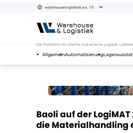
DE
warehouselogistiek.eu
NL
EN
DE
Die Plattform für interne und externe Logistik, Liefe
Allgemein
Automatisierung
Lagerausstat
Baoli auf der LogiMAT
die Materialhandling