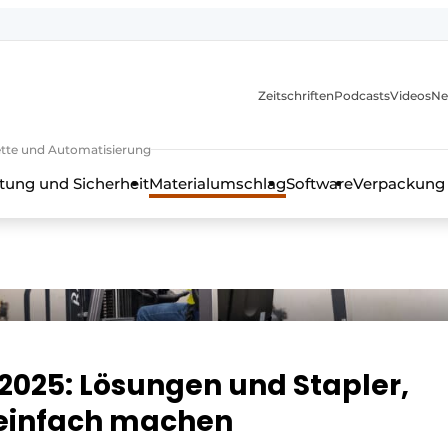
Zeitschriften
Podcasts
Videos
Ne
rkette und Automatisierung
tung und Sicherheit
Materialumschlag
Software
Verpackung
 2025: Lösungen und Stapler,
 einfach machen