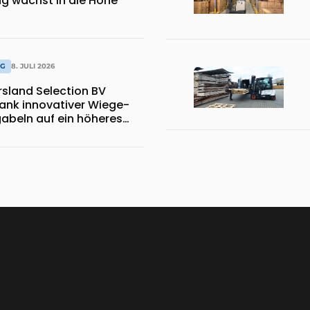
ag wächst in die Höhe
AG
8. JULI 2026
sland Selection BV
dank innovativer Wiege-
abeln auf ein höheres