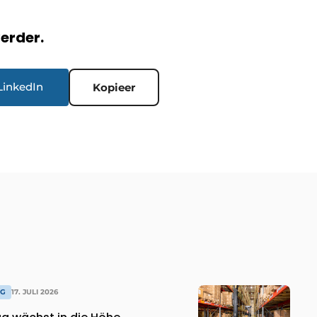
verder.
LinkedIn
Kopieer
AG
17. JULI 2026