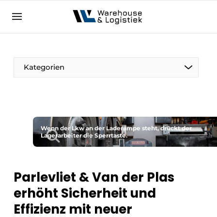
DE
warehouselogistiek.eu
NL
EN
DE
Kategorien
Wenn der Lkw an der Laderampe steht, drückt der
Lagerarbeiter die Sperrtaste.
Parlevliet & Van der Plas
erhöht Sicherheit und
Effizienz mit neuer