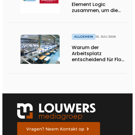
Element Logic
zusammen, um die
Logistik im
Gesundheitswesen in
den Niederlanden zu
unterstützen
ALLGEMEIN
10. JULI 2026
Warum der
Arbeitsplatz
entscheidend für Flow,
Ergonomie und
Produktivität ist
Vragen? Neem Kontakt op