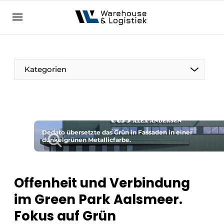
DE
warehouselogistiek.eu
NL
EN
DE
Kategorien
Dedato übersetzte das Grün in Fassaden in einer
dunkelgrünen Metallicfarbe.
Offenheit und Verbindung
im Green Park Aalsmeer.
Fokus auf Grün