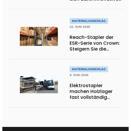
Wiege-
Gabelstaplergabeln
auf ein höheres
Niveau
MATERIALUMSCHLAG
22. JUNI 2026
Reach-Stapler der
ESR-Serie von Crown:
Steigern Sie die
Produktivität in Ihrem
Lager
MATERIALUMSCHLAG
9. JUNI 2026
Elektrostapler
machen Holzlager
fast vollständig
autark