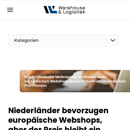
DE
warehouselogistiek.eu
NL
EN
DE
Kategorien
Niederländische Verbraucher vertrauen auch
europäischen Webshops deutlich mehr als chinesischen
Plattformen
Niederländer bevorzugen
europäische Webshops,
aber der Preis bleibt ein