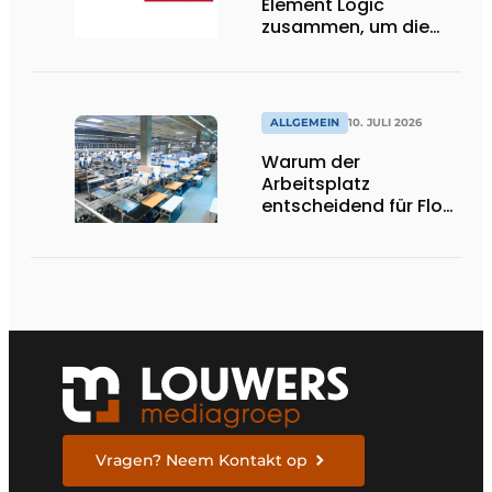
Element Logic
zusammen, um die
Logistik im
Gesundheitswesen in
den Niederlanden zu
unterstützen
ALLGEMEIN
10. JULI 2026
Warum der
Arbeitsplatz
entscheidend für Flow,
Ergonomie und
Produktivität ist
Vragen? Neem Kontakt op