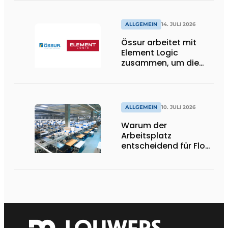
ALLGEMEIN
14. JULI 2026
Össur arbeitet mit
Element Logic
zusammen, um die
Logistik im
Gesundheitswesen in
den Niederlanden zu
unterstützen
ALLGEMEIN
10. JULI 2026
Warum der
Arbeitsplatz
entscheidend für Flow,
Ergonomie und
Produktivität ist