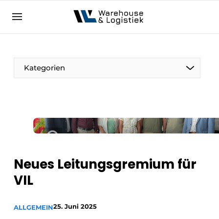
DE
warehouselogistiek.eu
NL
EN
DE
Kategorien
Neues Leitungsgremium für
VIL
25. Juni 2025
ALLGEMEIN