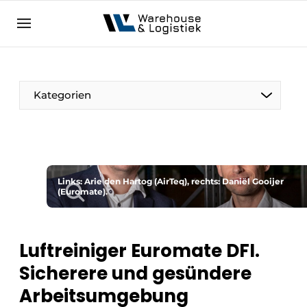
DE
warehouselogistiek.eu
NL
EN
DE
Kategorien
Links: Arie den Hartog (AirTeq), rechts: Daniël Gooijer
(Euromate).
Luftreiniger Euromate DFI.
Sicherere und gesündere
Arbeitsumgebung