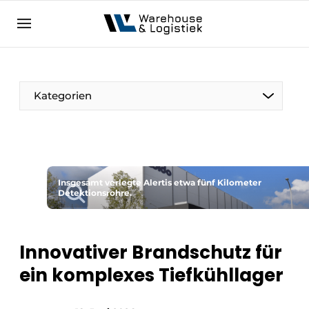
DE
warehouselogistiek.eu
NL
EN
DE
Kategorien
Insgesamt verlegte Alertis etwa fünf Kilometer
Detektionsrohre.
Innovativer Brandschutz für
ein komplexes Tiefkühllager