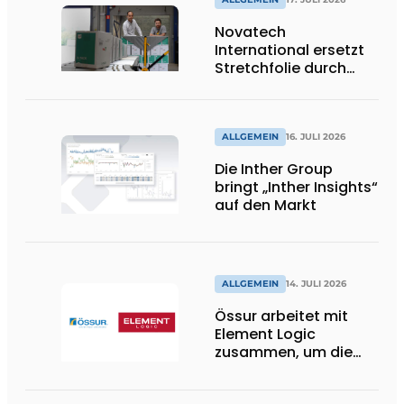
Novatech
International ersetzt
Stretchfolie durch
wiederverwendbare
Palettenwickel von
return2sender
ALLGEMEIN
16. JULI 2026
Die Inther Group
bringt „Inther Insights“
auf den Markt
ALLGEMEIN
14. JULI 2026
Össur arbeitet mit
Element Logic
zusammen, um die
Logistik im
Gesundheitswesen in