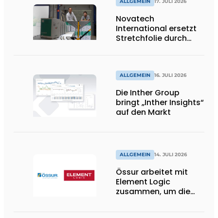
ALLGEMEIN
17. JULI 2026
Novatech
International ersetzt
Stretchfolie durch
wiederverwendbare
Palettenwickel von
return2sender
ALLGEMEIN
16. JULI 2026
Die Inther Group
bringt „Inther Insights“
auf den Markt
ALLGEMEIN
14. JULI 2026
Össur arbeitet mit
Element Logic
zusammen, um die
Logistik im
Gesundheitswesen in