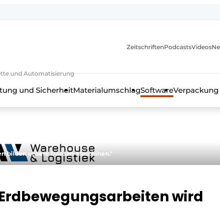
Zeitschriften
Podcasts
Videos
Ne
rkette und Automatisierung
tung und Sicherheit
Materialumschlag
Software
Verpackung
nen bilden unsere Doosan-Maschinen."
 Erdbewegungsarbeiten wird