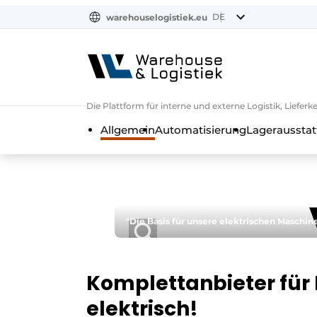
DE
warehouselogistiek.eu
NL
EN
DE
Die Plattform für interne und externe Logistik, Liefe
Allgemein
Automatisierung
Lagerausstat
"Die Basis für unsere elektrischen Maschi
Komplettanbieter für
elektrisch!