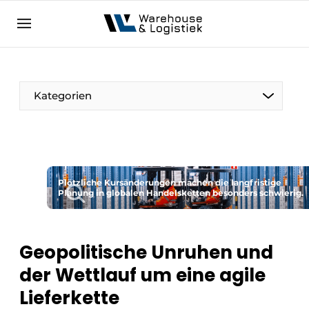
DE
warehouselogistiek.eu
NL
EN
DE
Kategorien
Plötzliche Kursänderungen machen die langfristige
Planung in globalen Handelsketten besonders schwierig.
Geopolitische Unruhen und
der Wettlauf um eine agile
Lieferkette