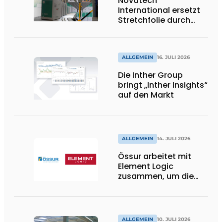
Novatech
International ersetzt
Stretchfolie durch
wiederverwendbare
Palettenwickel von
return2sender
ALLGEMEIN
16. JULI 2026
Die Inther Group
bringt „Inther Insights“
auf den Markt
ALLGEMEIN
14. JULI 2026
Össur arbeitet mit
Element Logic
zusammen, um die
Logistik im
Gesundheitswesen in
den Niederlanden zu
unterstützen
ALLGEMEIN
10. JULI 2026