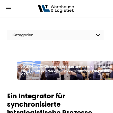
DE
warehouselogistiek.eu
NL
EN
DE
Kategorien
Ab dem 1. Juni verabschiedet sich Bert Bossink (links) und
Machiel van den Hazelkamp übernimmt den Posten des
CEO.
Ein Integrator für
synchronisierte
intralogistische Prozesse