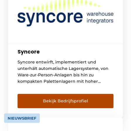
Syncore
Syncore entwirft, implementiert und
unterhält automatische Lagersysteme, von
Ware-zur-Person-Anlagen bis hin zu
kompakten Palettenlagern mit hoher
Lagerdichte. Sie werden durch unser
eigenes intelligentes
Lagersteuerungssystem gesteuert, das von
Bekijk Bedrijfsprofiel
unseren eigenen Spezialisten entwickelt
und verwaltet wird. Wir arbeiten eng mit
NIEUWSBRIEF
Kunden und Technologiepartnern
zusammen, von der ersten Entwurfsphase