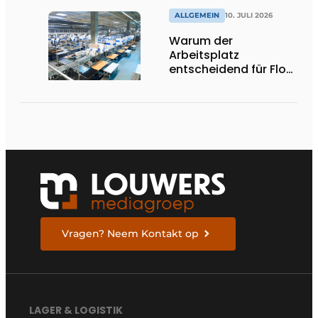
unterstützen
ALLGEMEIN
10. JULI 2026
Warum der
Arbeitsplatz
entscheidend für Flow,
Ergonomie und
Produktivität ist
Vragen? Neem Kontakt op
LAGER & LOGISTIK