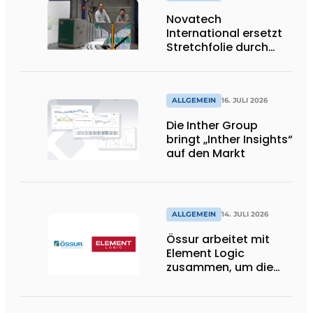
Novatech
International ersetzt
Stretchfolie durch
wiederverwendbare
Palettenwickel von
return2sender
ALLGEMEIN
16. JULI 2026
Die Inther Group
bringt „Inther Insights“
auf den Markt
ALLGEMEIN
14. JULI 2026
Össur arbeitet mit
Element Logic
zusammen, um die
Logistik im
Gesundheitswesen in
den Niederlanden zu