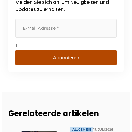
Melden Sie sich an, um Neuigkeiten und
bis zur Implementierung. Dieser Ansatz stellt
sicher, dass die Systeme miteinander
Updates zu erhalten.
verbunden sind [...]
Abonnieren
Gerelateerde artikelen
ALLGEMEIN
17. JULI 2026