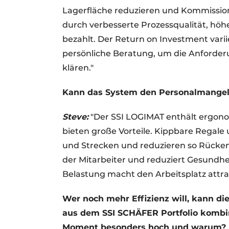
Lagerfläche reduzieren und Kommissioni
durch verbesserte Prozessqualität, höh
bezahlt. Der Return on Investment variie
persönliche Beratung, um die Anforder
klären."
Kann das System den Personalmangel 
S
teve:
"Der SSI LOGIMAT enthält ergon
bieten große Vorteile. Kippbare Regale
und Strecken und reduzieren so Rücke
der Mitarbeiter und reduziert Gesundhei
Belastung macht den Arbeitsplatz attrak
Wer noch mehr Effizienz will, kann di
aus dem SSI SCHÄFER Portfolio kombin
Moment besonders hoch und warum?