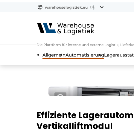
DE
warehouselogistiek.eu
NL
EN
DE
Die Plattform für interne und externe Logistik, Liefe
Allgemein
Automatisierung
Lagerausstat
Effiziente Lagerauto
Vertikalliftmodul