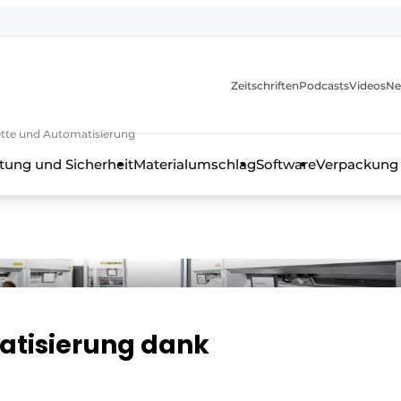
Zeitschriften
Podcasts
Videos
Ne
rkette und Automatisierung
tung und Sicherheit
Materialumschlag
Software
Verpackung
matisierung dank