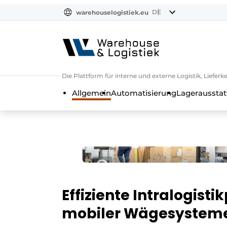
DE
warehouselogistiek.eu
NL
EN
DE
Die Plattform für interne und externe Logistik, Liefe
Allgemein
Automatisierung
Lagerausstat
Effiziente Intralogist
mobiler Wägesystem