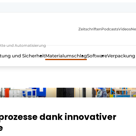
Zeitschriften
Podcasts
Videos
Ne
rkette und Automatisierung
tung und Sicherheit
Materialumschlag
Software
Verpackung
ikprozesse dank innovativer
e