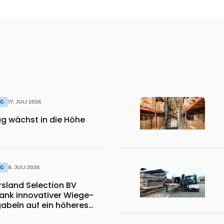
AG
17. JULI 2026
ag wächst in die Höhe
AG
8. JULI 2026
sland Selection BV
dank innovativer Wiege-
abeln auf ein höheres