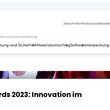
Zeitschriften
Podcasts
Videos
Ne
rkette und Automatisierung
tung und Sicherheit
Materialumschlag
Software
Verpackung
ds 2023: Innovation im