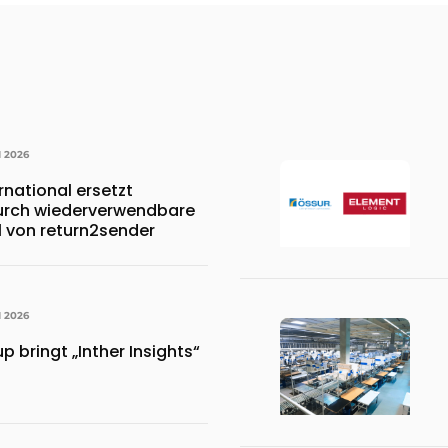
I 2026
rnational ersetzt
durch wiederverwendbare
l von return2sender
I 2026
p bringt „Inther Insights“