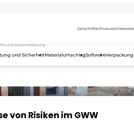
Zeitschriften
Podcasts
Videos
Ne
rkette und Automatisierung
tung und Sicherheit
Materialumschlag
Software
Verpackung
se von Risiken im GWW