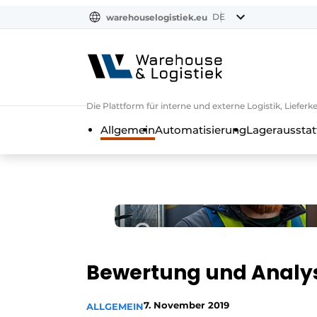
DE
warehouselogistiek.eu
NL
EN
DE
Die Plattform für interne und externe Logistik, Liefe
Allgemein
Automatisierung
Lagerausstat
Bewertung und Analy
7. November 2019
ALLGEMEIN