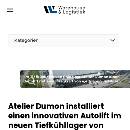
DE
warehouselogistiek.eu
NL
EN
DE
Kategorien
Im Tiefkühllager von Coldo hat Atelier Dumon einen
Autolift mit einer Tragkraft von 4,4 Tonnen installiert.
Atelier Dumon installiert
einen innovativen Autolift im
neuen Tiefkühllager von