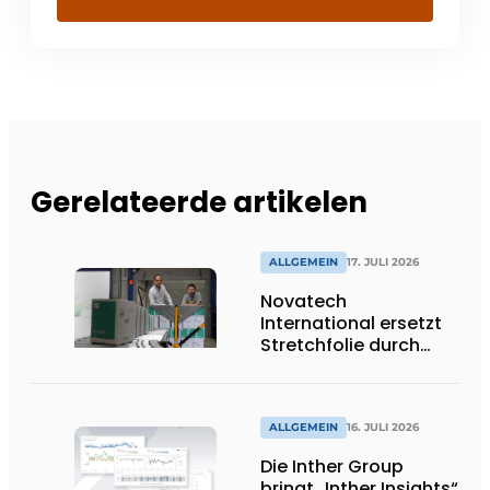
Gerelateerde artikelen
ALLGEMEIN
17. JULI 2026
Novatech
International ersetzt
Stretchfolie durch
wiederverwendbare
Palettenwickel von
return2sender
ALLGEMEIN
16. JULI 2026
Die Inther Group
bringt „Inther Insights“