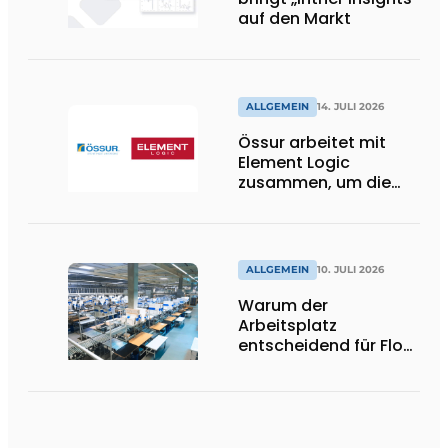
auf den Markt
ALLGEMEIN
14. JULI 2026
Össur arbeitet mit
Element Logic
zusammen, um die
Logistik im
Gesundheitswesen in
den Niederlanden zu
unterstützen
ALLGEMEIN
10. JULI 2026
Warum der
Arbeitsplatz
entscheidend für Flow,
Ergonomie und
Produktivität ist