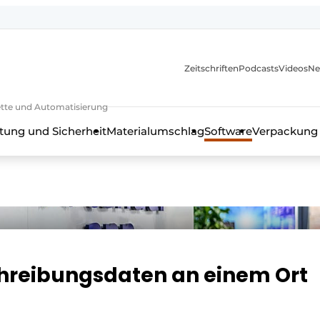
Zeitschriften
Podcasts
Videos
Ne
rkette und Automatisierung
tung und Sicherheit
Materialumschlag
Software
Verpackung
chreibungsdaten an einem Ort