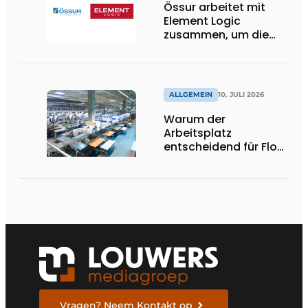
Össur arbeitet mit
Element Logic
zusammen, um die
Logistik im
Gesundheitswesen in
den Niederlanden zu
unterstützen
ALLGEMEIN
10. JULI 2026
Warum der
Arbeitsplatz
entscheidend für Flow,
Ergonomie und
Produktivität ist
Vragen? Neem Kontakt op