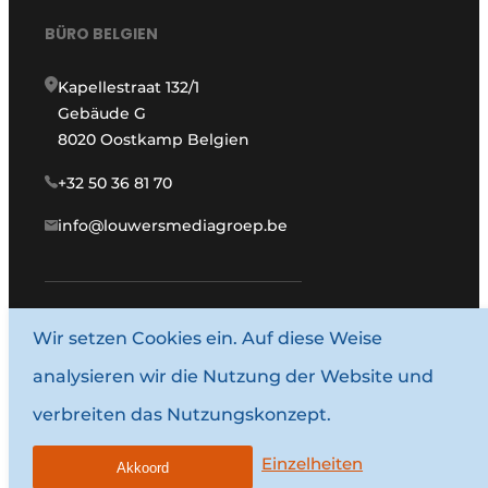
BÜRO BELGIEN
Kapellestraat 132/1
Gebäude G
8020 Oostkamp Belgien
+32 50 36 81 70
info@louwersmediagroep.be
Wir setzen Cookies ein. Auf diese Weise
www.louwersmediagroep.com
analysieren wir die Nutzung der Website und
© 1987–2026 Louwersmediagroep.
verbreiten das Nutzungskonzept.
Allgemeine Bedingungen und Konditionen
Datenschutzbestimmungen
Einzelheiten
Akkoord