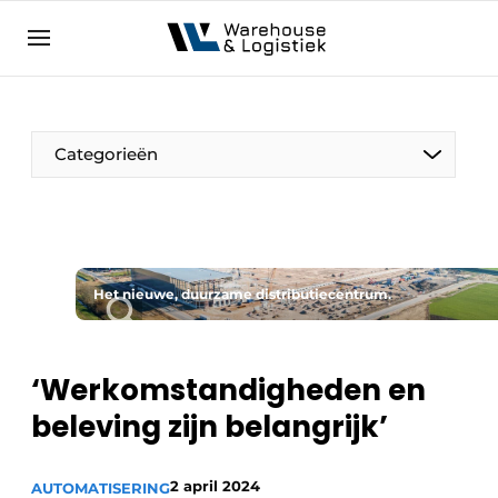
NL
warehouselogistiek.eu
NL
EN
DE
Categorieën
Het nieuwe, duurzame distributiecentrum.
‘Werkomstandigheden en
beleving zijn belangrijk’
2 april 2024
AUTOMATISERING