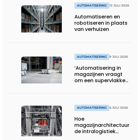
AUTOMATISERING
13 JULI 2026
Automatiseren en
robotiseren in plaats
van verhuizen
AUTOMATISERING
9 JULI 2026
‘Automatisering in
magazijnen vraagt
om een supervlakke
en schadevrije vloer’
AUTOMATISERING
6 JULI 2026
Hoe
magazijnarchitectuur
de intralogistiek
verandert