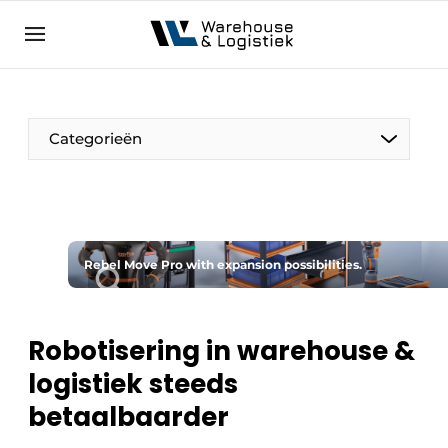
NL
warehouselogistiek.eu
NL
EN
DE
Categorieën
Rebel Move Pro with expansion possibilities.
Robotisering in warehouse &
logistiek steeds
betaalbaarder