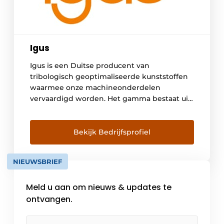
Igus
Igus is een Duitse producent van
tribologisch geoptimaliseerde kunststoffen
waarmee onze machineonderdelen
vervaardigd worden. Het gamma bestaat uit
onder meer glijlagers, lineaire geleidingen,
kabelrupsen en kabels; motion plastics
genaamd. In België bedienen we meer dan
Bekijk Bedrijfsprofiel
3000 klanten die actief zijn in grote
verscheidenheid van industrieën. Met de
NIEUWSBRIEF
online tools die terug te vinden zijn op […]
Meld u aan om nieuws & updates te
ontvangen.