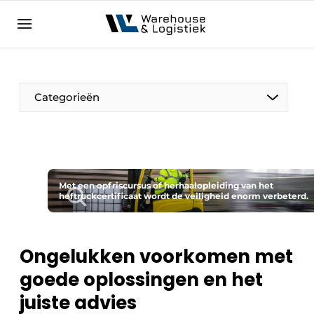
NL
warehouselogistiek.eu
NL
EN
DE
Categorieën
Met een opfriscursus of herhaalopleiding van het
heftruckcertificaat wordt de veiligheid enorm verbeterd.
Ongelukken voorkomen met
goede oplossingen en het
juiste advies