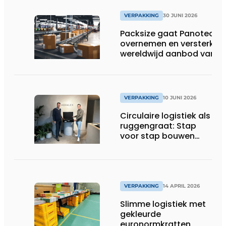
VERPAKKING
30 JUNI 2026
Packsize gaat Panotec
overnemen en versterkt
wereldwijd aanbod van
geautomatiseerde
verpakkingsoplossingen
VERPAKKING
10 JUNI 2026
Circulaire logistiek als
ruggengraat: Stap
voor stap bouwen
aan een gesloten
systeem
VERPAKKING
14 APRIL 2026
Slimme logistiek met
gekleurde
euronormkratten